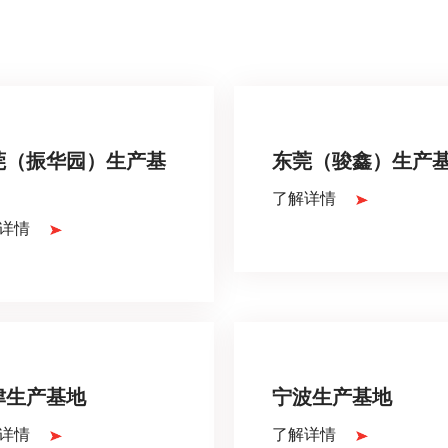
莞（振华园）生产基
东莞（骏鑫）生产
了解详情
详情
津生产基地
宁波生产基地
详情
了解详情