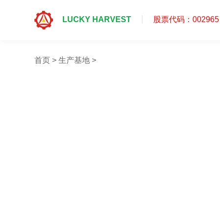
LUCKY HARVEST
股票代码：002965
首页
首页
>
生产基地
>
祥鑫实力
产品中心
研究开发
新闻中心
联系我们
投资者关系