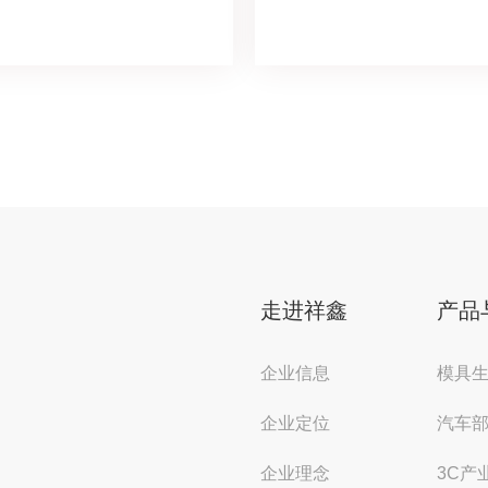
走进祥鑫
产品
企业信息
模具
企业定位
汽车
企业理念
3C产