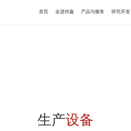
首页
走进祥鑫
产品与服务
研究开发
生产
设备