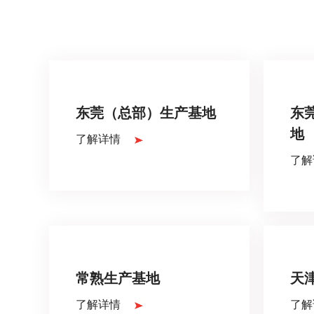
东莞（总部）生产基地
东
地
了解详情
了解
常熟生产基地
天
了解详情
了解