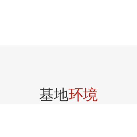
基地
环境