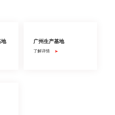
基地
广州生产基地
了解详情