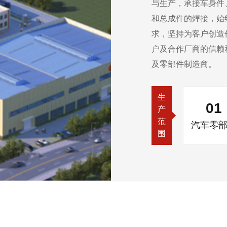
与生产，承接车身件
和总成件的焊接，始
求，坚持为客户创造
户及合作厂商的信赖
及零部件制造商。
生
01
产
范
汽车零
围