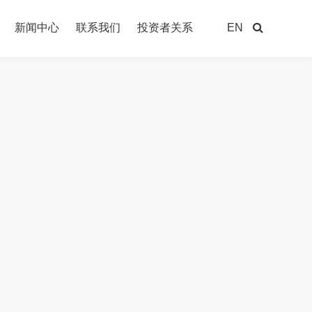
新闻中心
联系我们
投资者关系
EN