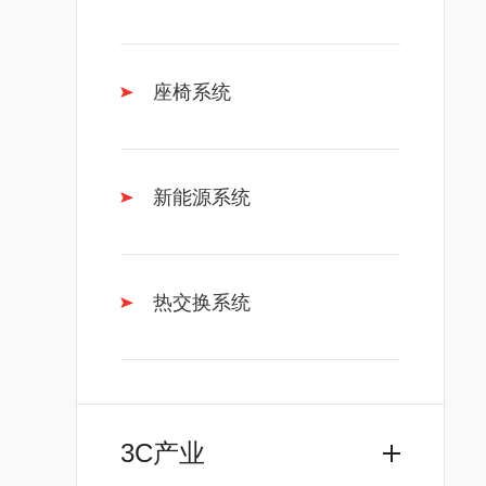
座椅系统
新能源系统
热交换系统
3C产业