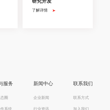
研究开发
了解详情
与服务
新闻中心
联系我们
生态圈
企业新闻
联系方式
部件系统
行业资讯
加入我们