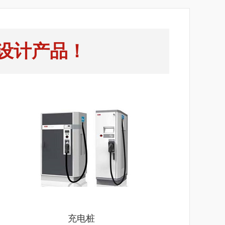
设计产品！
充电桩