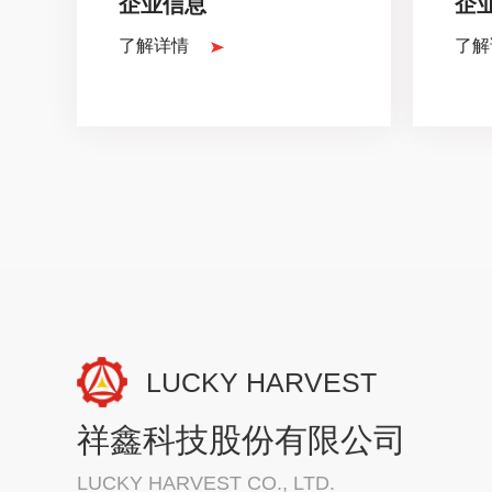
企业信息
企
了解详情
了解
LUCKY HARVEST
祥鑫科技股份有限公司
LUCKY HARVEST CO., LTD.