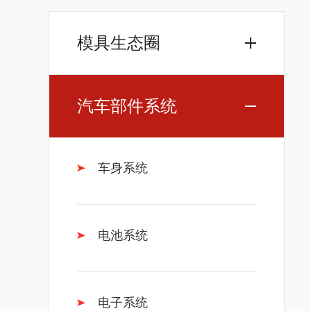
EN
模具生态圈
汽车部件系统
车身系统
电池系统
电子系统