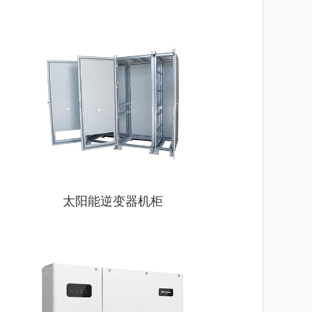
太阳能逆变器机柜